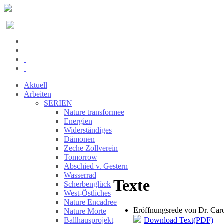
Aktuell
Arbeiten
SERIEN
Nature transformee
Energien
Widerständiges
Dämonen
Zeche Zollverein
Tomorrow
Abschied v. Gestern
Wasserrad
Texte
Scherbenglück
West-Östliches
Nature Encadree
Eröffnungsrede von Dr. Caro
Nature Morte
Download Text(PDF)
Ballhausprojekt