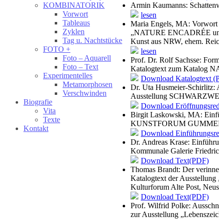
Armin Kaumanns: Schattenwe
KOMBINATORIK
Vorwort
lesen
Tableaus
Maria Engels, MA: Vorwort 
Zyklen
„NATURE ENCADRÉE und wei
Tag u. Nachtstücke
Kunst aus NRW, ehem. Reic
FOTO +
lesen
Foto – Aquarell
Prof. Dr. Rolf Sachsse: For
Foto – Text
Katalogtext zum Katalo
Experimentelles
Download Katalogtext (
Metamorphosen
Dr. Uta Husmeier-Schirlitz: 
Verschwinden
Ausstellung SCHWARZWEIS
Biografie
Download Eröffnungsre
Vita
Birgit Laskowski, MA: Einf
Texte
KUNSTFORUM GUMMER
Kontakt
Download Einführungsr
Dr. Andreas Krase: Einführu
Kommunale Galerie Friedric
Download Text(PDF)
Thomas Brandt: Der verinner
Katalogtext der Ausstellung
Kulturforum Alte Post, Neus
Download Text(PDF)
Prof. Wilfrid Polke: Ausschn
zur Ausstellung „Lebenszei