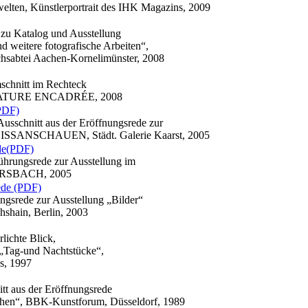
lten, Künstlerportrait des IHK Magazins, 2009
zu Katalog und Ausstellung
tere fotografische Arbeiten“,
hsabtei Aachen-Kornelimünster, 2008
mschnitt im Rechteck
g NATURE ENCADRÉE, 2008
PDF)
Ausschnitt aus der Eröffnungsrede zur
SANSCHAUEN, Städt. Galerie Kaarst, 2005
de(PDF)
ührungsrede zur Ausstellung im
SBACH, 2005
ede (PDF)
ngsrede zur Ausstellung „Bilder“
hshain, Berlin, 2003
lichte Blick
,
 „Tag-und Nachtstücke“,
s, 1997
itt aus der Eröffnungsrede
chen“, BBK-Kunstforum, Düsseldorf, 1989