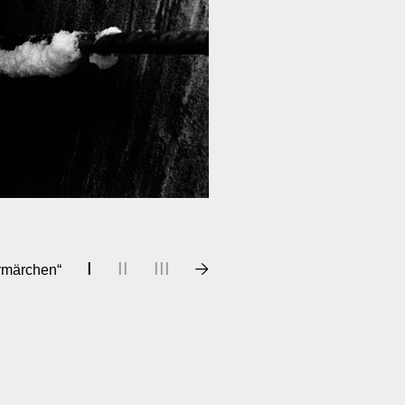
I
II
III
rmärchen“