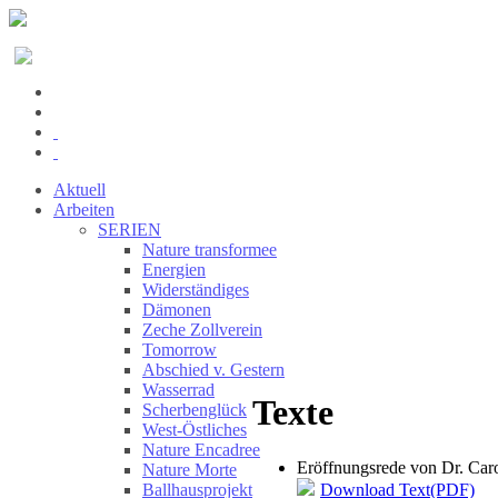
Aktuell
Arbeiten
SERIEN
Nature transformee
Energien
Widerständiges
Dämonen
Zeche Zollverein
Tomorrow
Abschied v. Gestern
Wasserrad
Texte
Scherbenglück
West-Östliches
Nature Encadree
Eröffnungsrede von Dr. Caro
Nature Morte
Download Text(PDF)
Ballhausprojekt