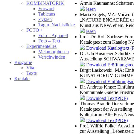
Armin Kaumanns: Schattenwe
KOMBINATORIK
Vorwort
lesen
Tableaus
Maria Engels, MA: Vorwort 
Zyklen
„NATURE ENCADRÉE und wei
Tag u. Nachtstücke
Kunst aus NRW, ehem. Reic
FOTO +
lesen
Foto – Aquarell
Prof. Dr. Rolf Sachsse: For
Foto – Text
Katalogtext zum Katalo
Experimentelles
Download Katalogtext (
Metamorphosen
Dr. Uta Husmeier-Schirlitz: 
Verschwinden
Ausstellung SCHWARZWEIS
Biografie
Download Eröffnungsre
Vita
Birgit Laskowski, MA: Einf
Texte
KUNSTFORUM GUMMER
Kontakt
Download Einführungsr
Dr. Andreas Krase: Einführu
Kommunale Galerie Friedric
Download Text(PDF)
Thomas Brandt: Der verinner
Katalogtext der Ausstellung
Kulturforum Alte Post, Neus
Download Text(PDF)
Prof. Wilfrid Polke: Ausschn
zur Ausstellung „Lebenszei