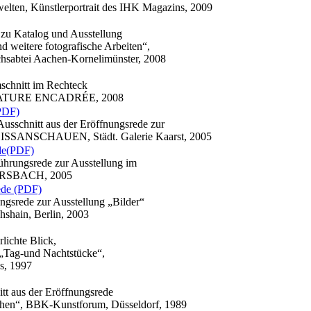
lten, Künstlerportrait des IHK Magazins, 2009
zu Katalog und Ausstellung
tere fotografische Arbeiten“,
hsabtei Aachen-Kornelimünster, 2008
mschnitt im Rechteck
g NATURE ENCADRÉE, 2008
PDF)
Ausschnitt aus der Eröffnungsrede zur
SANSCHAUEN, Städt. Galerie Kaarst, 2005
de(PDF)
ührungsrede zur Ausstellung im
SBACH, 2005
ede (PDF)
ngsrede zur Ausstellung „Bilder“
hshain, Berlin, 2003
lichte Blick
,
 „Tag-und Nachtstücke“,
s, 1997
itt aus der Eröffnungsrede
chen“, BBK-Kunstforum, Düsseldorf, 1989