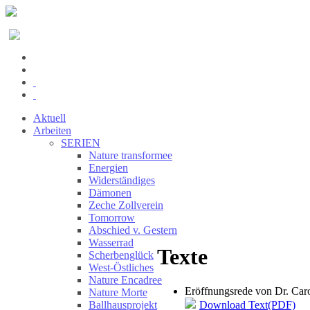
Aktuell
Arbeiten
SERIEN
Nature transformee
Energien
Widerständiges
Dämonen
Zeche Zollverein
Tomorrow
Abschied v. Gestern
Wasserrad
Texte
Scherbenglück
West-Östliches
Nature Encadree
Eröffnungsrede von Dr. Caro
Nature Morte
Download Text(PDF)
Ballhausprojekt