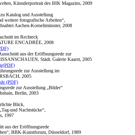
lten, Künstlerportrait des IHK Magazins, 2009
zu Katalog und Ausstellung
tere fotografische Arbeiten“,
hsabtei Aachen-Kornelimünster, 2008
mschnitt im Rechteck
g NATURE ENCADRÉE, 2008
PDF)
Ausschnitt aus der Eröffnungsrede zur
SANSCHAUEN, Städt. Galerie Kaarst, 2005
de(PDF)
ührungsrede zur Ausstellung im
SBACH, 2005
ede (PDF)
ngsrede zur Ausstellung „Bilder“
hshain, Berlin, 2003
lichte Blick
,
 „Tag-und Nachtstücke“,
s, 1997
itt aus der Eröffnungsrede
chen“, BBK-Kunstforum, Düsseldorf, 1989