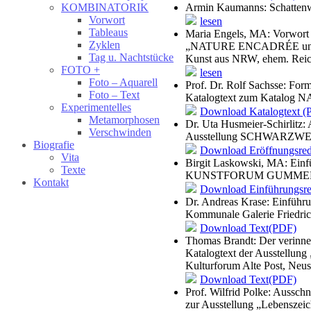
Armin Kaumanns: Schattenwe
KOMBINATORIK
Vorwort
lesen
Tableaus
Maria Engels, MA: Vorwort 
Zyklen
„NATURE ENCADRÉE und wei
Tag u. Nachtstücke
Kunst aus NRW, ehem. Reic
FOTO +
lesen
Foto – Aquarell
Prof. Dr. Rolf Sachsse: For
Foto – Text
Katalogtext zum Katalo
Experimentelles
Download Katalogtext (
Metamorphosen
Dr. Uta Husmeier-Schirlitz: 
Verschwinden
Ausstellung SCHWARZWEIS
Biografie
Download Eröffnungsre
Vita
Birgit Laskowski, MA: Einf
Texte
KUNSTFORUM GUMMER
Kontakt
Download Einführungsr
Dr. Andreas Krase: Einführu
Kommunale Galerie Friedric
Download Text(PDF)
Thomas Brandt: Der verinner
Katalogtext der Ausstellung
Kulturforum Alte Post, Neus
Download Text(PDF)
Prof. Wilfrid Polke: Ausschn
zur Ausstellung „Lebenszei